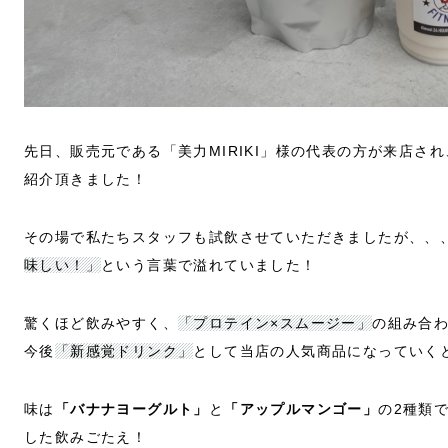
先日、販売元である「美力MIRIKI」様の代表の方が来店さ
紹介頂きました！
その場で私たちスタッフも試飲させていただきましたが、、
味しい！」
という言葉で溢れていました！
驚くほど飲みやすく、
「プロテイン×スムージー」
の組み合
今後
「新感覚ドリンク」
として当店の人気商品になっていく
味は
「バナナヨーグルト」
と
「アップルマンゴー」
の2種類
した飲みごたえ！