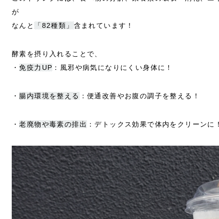
が
なんと
「82種類」
含まれています！
酵素を摂り入れることで、
・
免疫力UP
：風邪や病気になりにくい身体に！
・
腸内環境を整える
：便通改善やお腹の調子を整える！
・
老廃物や毒素の排出
：デトックス効果で体内をクリーンに